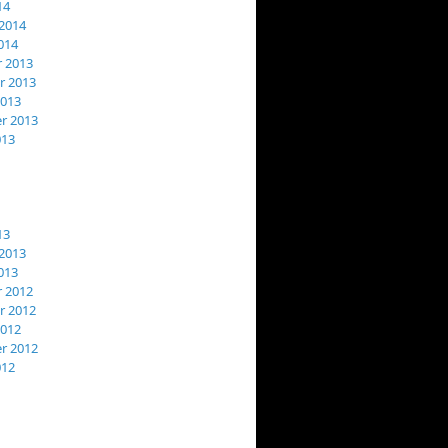
14
2014
014
 2013
 2013
2013
r 2013
013
13
2013
013
 2012
 2012
2012
r 2012
012