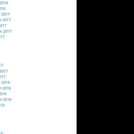
2018
018
 2017
 2017
2017
r 2017
017
17
2017
017
 2016
 2016
2016
r 2016
016
16