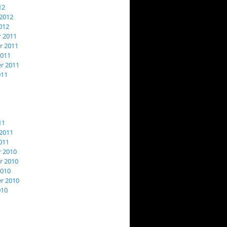
12
2012
012
 2011
 2011
2011
r 2011
011
11
2011
011
 2010
 2010
2010
r 2010
010