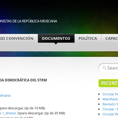
ONISTAS DE LA REPÚBLICA MEXICANA
LIII CONVENCIÓN
DOCUMENTOS
POLÍTICA
CAPAC
IA DEMOCRÁTICA DEL STRM
RECENT
Circular 
dinaria
Manifiest
Revisión S
(para descargar, zip de 10 MB)
Circular 
s 1
,
Anexos 2
(para descargar, zip de 35 MB)
Circular R
escargar, zip de 6 MB)