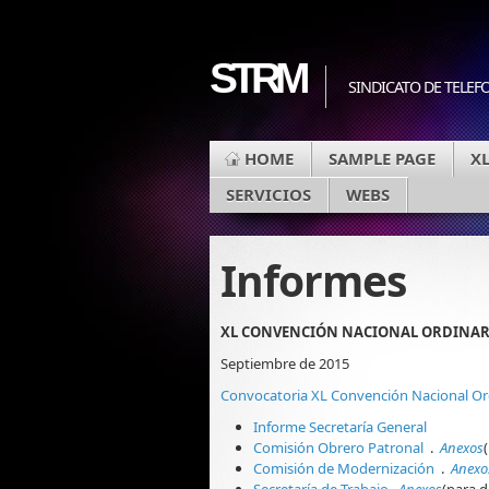
STRM
SINDICATO DE TELEF
HOME
SAMPLE PAGE
X
SERVICIOS
WEBS
Informes
XL CONVENCIÓN NACIONAL ORDINAR
Septiembre de 2015
Convocatoria XL Convención Nacional Or
Informe Secretaría General
Comisión Obrero Patronal
.
Anexos
Comisión de Modernización
.
Anexo
Secretaría de Trabajo
.
Anexos
(para d