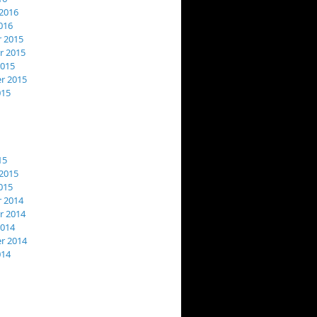
2016
016
 2015
 2015
2015
r 2015
015
15
2015
015
 2014
 2014
2014
r 2014
014