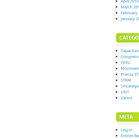
April 2010
March 20
February 
January 2
CATEGO
Capacitac
Congreso
FASU
Movimien
Prensa S
STRM
Uncatego
UNT
Varios
META
Log in
Entries fe