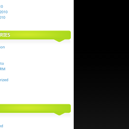
10
2010
010
RIES
ion
to
TRM
rized
ed