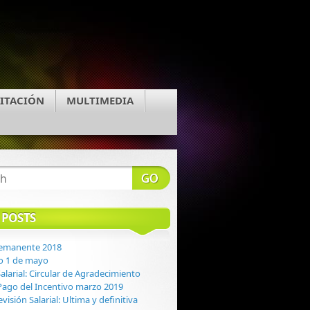
ITACIÓN
MULTIMEDIA
 POSTS
Remanente 2018
o 1 de mayo
alarial: Circular de Agradecimiento
: Pago del Incentivo marzo 2019
evisión Salarial: Ultima y definitiva