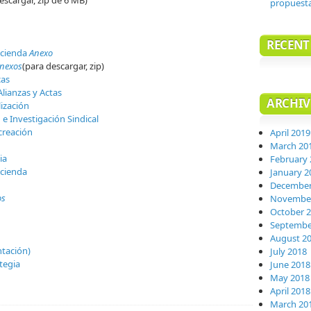
propuest
RECEN
cienda
Anexo
nexos
(para descargar, zip)
cas
Alianzas y Actas
ARCHIV
lización
 e Investigación Sindical
creación
April 2019
March 20
ia
February 
cienda
January 2
December
os
November
October 
Septembe
August 2
tación)
July 2018
tegia
June 2018
May 2018
April 2018
March 20