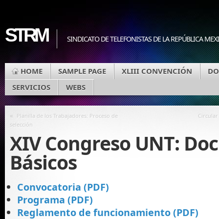
STRM
SINDICATO DE TELEFONISTAS DE LA REPÚBLICA MEX
HOME
SAMPLE PAGE
XLIII CONVENCIÓN
DO
SERVICIOS
WEBS
«
Planilla de los Trabajadores: Proceso de
Circula
selección
XIV Congreso UNT: Do
Básicos
Convocatoria (PDF)
Programa (PDF)
Reglamento de funcionamiento (PDF)