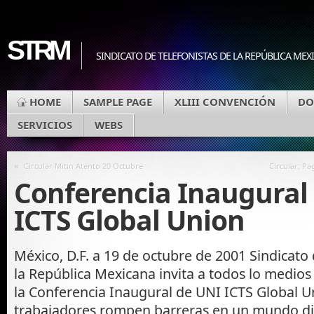
STRM
SINDICATO DE TELEFONISTAS DE LA REPÚBLICA MEX
HOME
SAMPLE PAGE
XLIII CONVENCIÓN
DO
SERVICIOS
WEBS
«
Circular Mitin Atento 20 Octubre
Circular: Pa
Conferencia Inaugural
ICTS Global Union
México, D.F. a 19 de octubre de 2001 Sindicato 
la República Mexicana invita a todos lo medio
la Conferencia Inaugural de UNI ICTS Global U
trabajadores rompen barreras en un mundo di