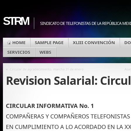
STRM
SINDICATO DE TELEFONISTAS DE LA REPÚBLICA MEX
HOME
SAMPLE PAGE
XLIII CONVENCIÓN
DO
SERVICIOS
WEBS
«
Circular de agradecimiento, marcha 31 de enero
Asam
Revision Salarial: Circu
CIRCULAR INFORMATIVA No. 1
COMPAÑERAS Y COMPAÑEROS TELEFONISTAS Y 
EN CUMPLIMIENTO A LO ACORDADO EN LA X